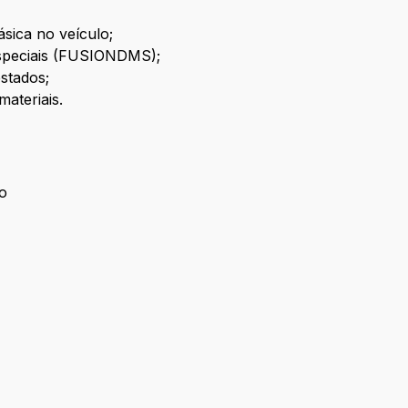
sica no veículo;
 especiais (FUSIONDMS);
stados;
materiais.
ão