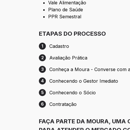
Vale Alimentação
Plano de Saúde
PPR Semestral
ETAPAS DO PROCESSO
Cadastro
1
Etapa 1: Cadastro
Avaliação Prática
2
Etapa 2: Avaliação Prática
Conheça a Moura - Converse com a
3
Etapa 3: Conheça a Moura - Converse c
Conhecendo o Gestor Imediato
4
Etapa 4: Conhecendo o Gestor Imediato
Conhecendo o Sócio
5
Etapa 5: Conhecendo o Sócio
Contratação
6
Etapa 6: Contratação
FAÇA PARTE DA MOURA, UMA 