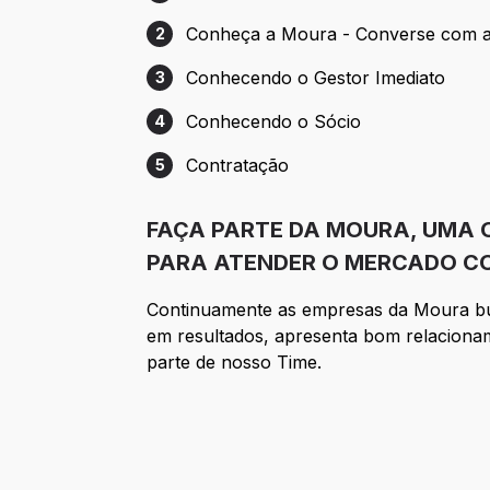
Etapa 1: Cadastro
Conheça a Moura - Converse com a
2
Etapa 2: Conheça a Moura - Converse c
Conhecendo o Gestor Imediato
3
Etapa 3: Conhecendo o Gestor Imediato
Conhecendo o Sócio
4
Etapa 4: Conhecendo o Sócio
Contratação
5
Etapa 5: Contratação
FAÇA PARTE DA MOURA, UMA 
PARA ATENDER O MERCADO CO
Continuamente as empresas da Moura bus
em resultados, apresenta bom relacionam
parte de nosso Time.