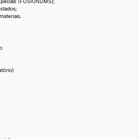
 especiais (FUSIONDMS);
stados;
materiais.
ão
tório)