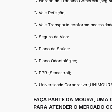
〽️ Horário de Trabalho Comercial (seg-s
〽️ Vale Refeição;
〽️ Vale Transporte conforme necessidad
〽️ Seguro de Vida;
〽️ Plano de Saúde;
〽️ Plano Odontológico;
〽️ PPR (Semestral);
〽️ Universidade Corporativa (UNIMOUR
FAÇA PARTE DA MOURA, UMA 
PARA ATENDER O MERCADO CO